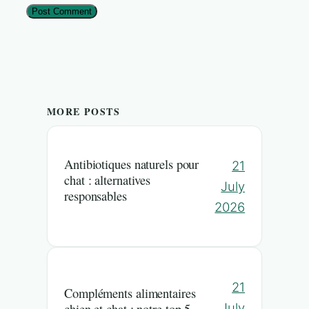
MORE POSTS
Antibiotiques naturels pour
21
chat : alternatives
July
responsables
2026
21
Compléments alimentaires
July
chien et chat : notre top 5