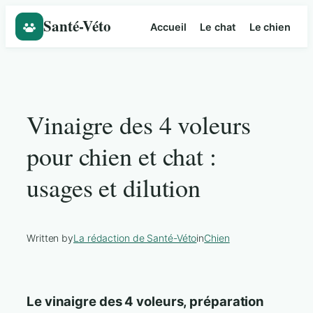
Santé-Véto
Accueil
Le chat
Le chien
Skip
to
content
Vinaigre des 4 voleurs
pour chien et chat :
usages et dilution
Written by
La rédaction de Santé-Véto
in
Chien
Le vinaigre des 4 voleurs, préparation